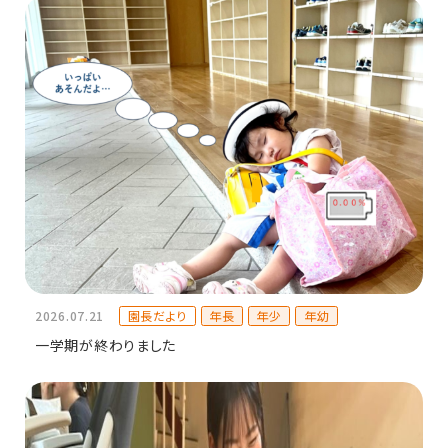
園長だより
年長
年少
年幼
2026.07.21
一学期が終わりました