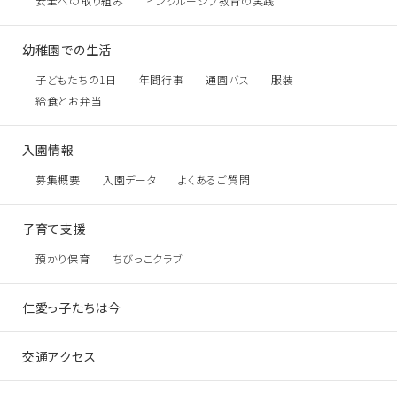
安全への取り組み
インクルーシブ教育の実践
幼稚園での生活
子どもたちの1日
年間行事
通園バス
服装
給食とお弁当
入園情報
募集概要
入園データ
よくあるご質問
子育て支援
預かり保育
ちびっこクラブ
仁愛っ子たちは今
交通アクセス