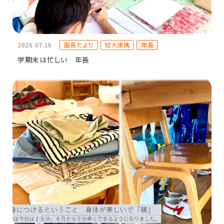
園長だより
短大連携
年長
2026.07.10
学期末は忙しい 年長