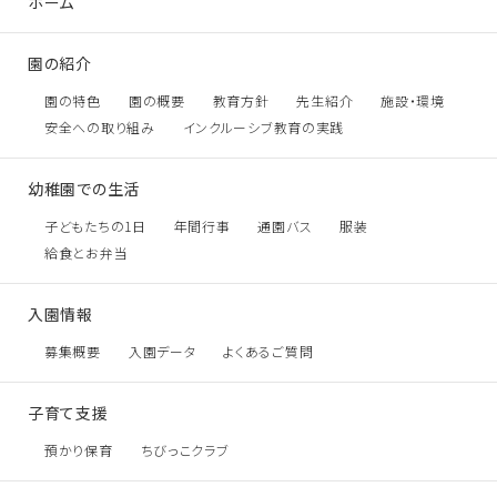
ホーム
園の紹介
園の特色
園の概要
教育方針
先生紹介
施設・環境
安全への取り組み
インクルーシブ教育の実践
幼稚園での生活
子どもたちの1日
年間行事
通園バス
服装
給食とお弁当
入園情報
募集概要
入園データ
よくあるご質問
子育て支援
預かり保育
ちびっこクラブ