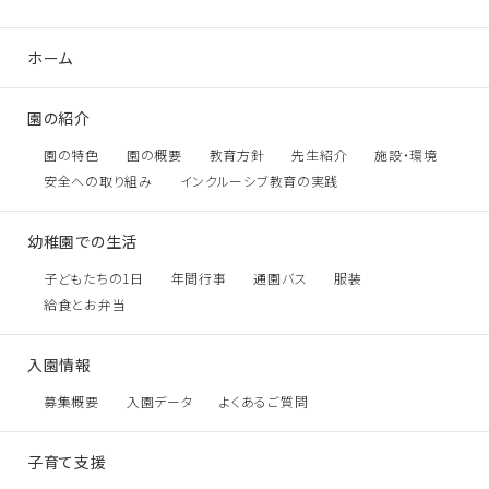
ホーム
園の紹介
園の特色
園の概要
教育方針
先生紹介
施設・環境
安全への取り組み
インクルーシブ教育の実践
幼稚園での生活
子どもたちの1日
年間行事
通園バス
服装
給食とお弁当
入園情報
募集概要
入園データ
よくあるご質問
子育て支援