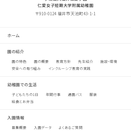
仁愛女子短期大学附属幼稚園
〒910-0124 福井市天池町43-1-1
ホーム
園の紹介
園の特色
園の概要
教育方針
先生紹介
施設・環境
安全への取り組み
インクルーシブ教育の実践
幼稚園での生活
子どもたちの1日
年間行事
通園バス
服装
給食とお弁当
入園情報
募集概要
入園データ
よくあるご質問