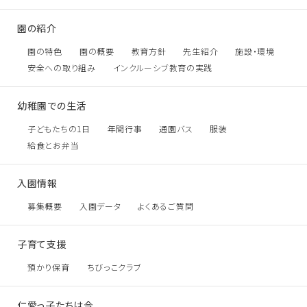
園の紹介
園の特色
園の概要
教育方針
先生紹介
施設・環境
安全への取り組み
インクルーシブ教育の実践
幼稚園での生活
子どもたちの1日
年間行事
通園バス
服装
給食とお弁当
入園情報
募集概要
入園データ
よくあるご質問
子育て支援
預かり保育
ちびっこクラブ
仁愛っ子たちは今