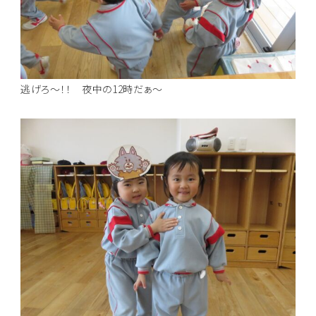
逃げろ～！！ 夜中の12時だぁ～