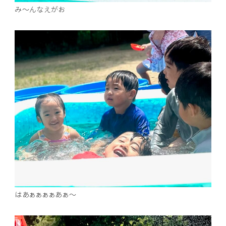
み～んなえがお
はあぁぁぁぁあぁ～