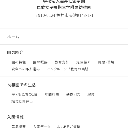
学校法人福井仁愛学園
仁愛女子短期大学附属幼稚園
〒910-0124 福井市天池町43-1-1
ホーム
園の紹介
園の特色
園の概要
教育方針
先生紹介
施設・環境
安全への取り組み
インクルーシブ教育の実践
幼稚園での生活
子どもたちの1日
年間行事
通園バス
服装
給食とお弁当
入園情報
募集概要
入園データ
よくあるご質問