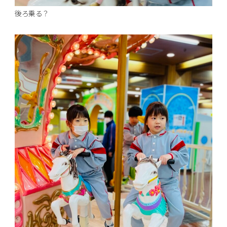
後ろ乗る？